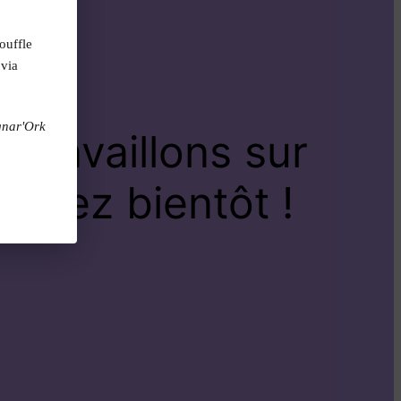
ouffle
 via
gnar'Ork
travaillons sur
venez bientôt !