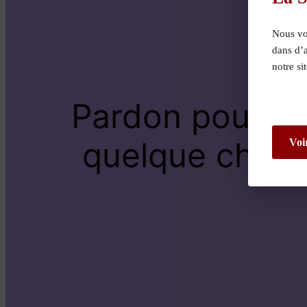
Nous vou
dans d’
notre si
Pardon pour le
quelque chose 
Voi