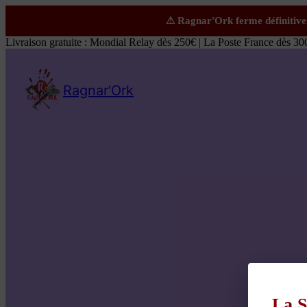
Livraison gratuite : Mondial Relay dès 250€ | La Poste France dès 30
Ragnar'Ork
La S