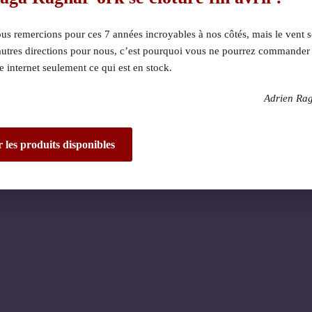
s remercions pour ces 7 années incroyables à nos côtés, mais le vent s
autres directions pour nous, c’est pourquoi vous ne pourrez commander
te internet seulement ce qui est en stock.
Adrien Ra
 dérangement ! Nous 
de fantastique – re
r les produits disponibles