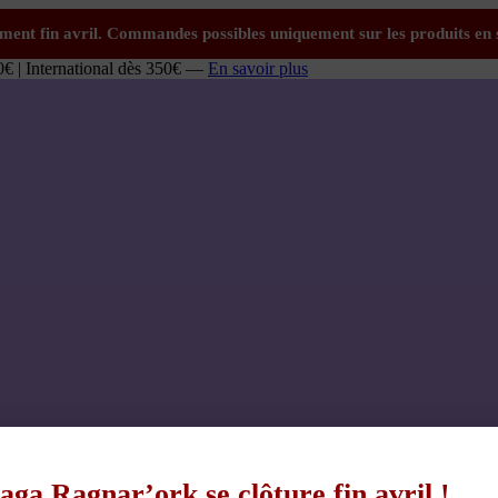
0€ | International dès 350€ —
En savoir plus
aga Ragnar’ork se clôture fin avril !