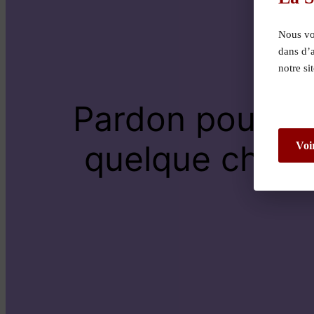
Nous vou
dans d’
notre si
Pardon pour le
quelque chose 
Voi