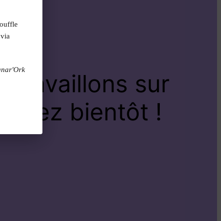
ouffle
 via
gnar'Ork
travaillons sur
venez bientôt !