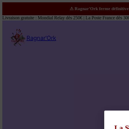
Livraison gratuite : Mondial Relay dès 250€ | La Poste France dès 30
Ragnar'Ork
La S