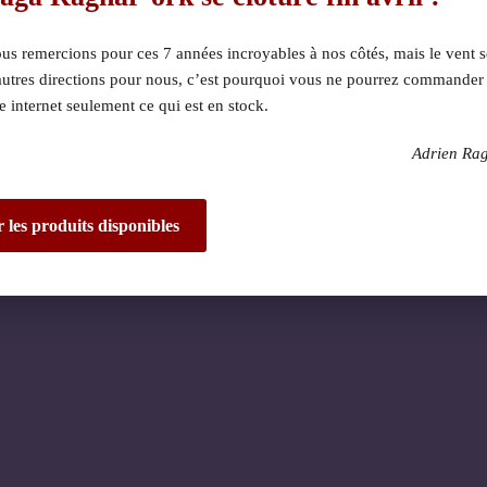
s remercions pour ces 7 années incroyables à nos côtés, mais le vent s
autres directions pour nous, c’est pourquoi vous ne pourrez commander
te internet seulement ce qui est en stock.
Adrien Ra
 dérangement ! Nous 
de fantastique – re
r les produits disponibles