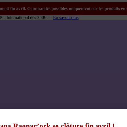
0€ | International dès 350€ —
En savoir plus
aga Ragnar’ork se clôture fin avril !