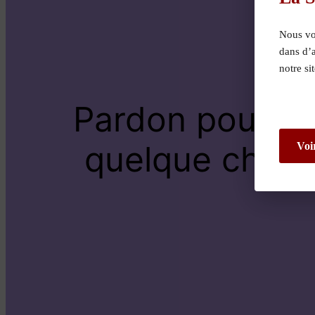
Nous vou
dans d’
notre si
Pardon pour le
quelque chose 
Voi