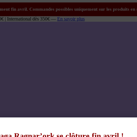
0€ | International dès 350€ —
En savoir plus
aga Ragnar’ork se clôture fin avril !