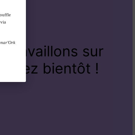
ouffle
 via
gnar'Ork
travaillons sur
venez bientôt !