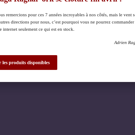
s remercions pour ces 7 années incroyables à nos côtés, mais le vent s
autres directions pour nous, c’est pourquoi vous ne pourrez commander
te internet seulement ce qui est en stock.
Adrien Ra
 dérangement ! Nous 
de fantastique – re
r les produits disponibles