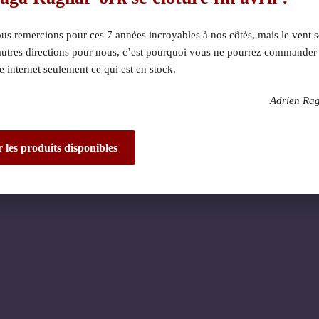
s remercions pour ces 7 années incroyables à nos côtés, mais le vent s
autres directions pour nous, c’est pourquoi vous ne pourrez commander
te internet seulement ce qui est en stock.
Adrien Ra
 dérangement ! Nous 
de fantastique – re
r les produits disponibles