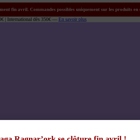
0€ | International dès 350€ —
En savoir plus
aga Ragnar’ork se clôture fin avril !