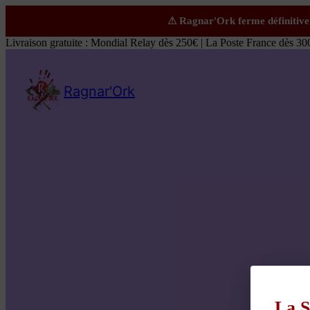
Livraison gratuite : Mondial Relay dès 250€ | La Poste France dès 30
Ragnar'Ork
La S