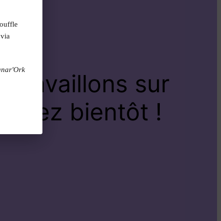
ouffle
 via
gnar'Ork
travaillons sur
venez bientôt !