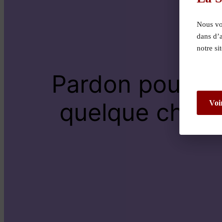
Nous vou
dans d’
notre si
Pardon pour le
quelque chose 
Voi