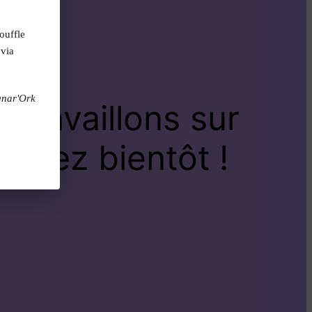
ouffle
 via
gnar'Ork
travaillons sur
venez bientôt !