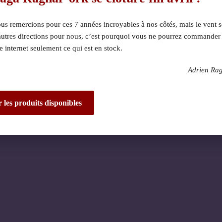
s remercions pour ces 7 années incroyables à nos côtés, mais le vent s
autres directions pour nous, c’est pourquoi vous ne pourrez commander
te internet seulement ce qui est en stock.
Adrien Ra
 dérangement ! Nous 
de fantastique – re
r les produits disponibles