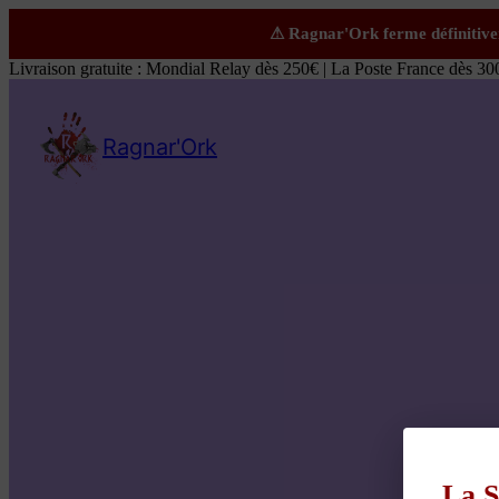
Livraison gratuite : Mondial Relay dès 250€ | La Poste France dès 30
Ragnar'Ork
La S