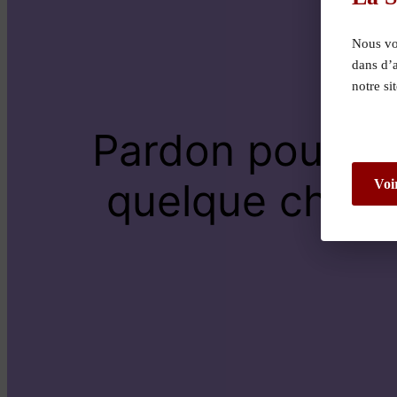
Nous vou
dans d’
notre si
Pardon pour le
quelque chose 
Voi