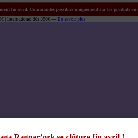
0€ | International dès 350€ —
En savoir plus
aga Ragnar’ork se clôture fin avril !