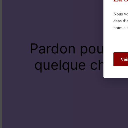
Nous vou
dans d’
notre si
Pardon pour le
quelque chose 
Voi