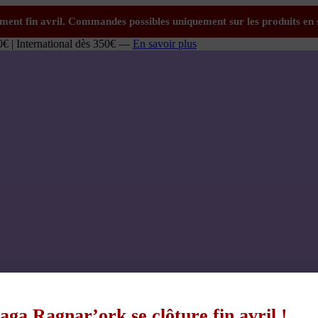
0€ | International dès 350€ —
En savoir plus
aga Ragnar’ork se clôture fin avril !