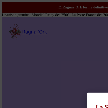
Livraison gratuite : Mondial Relay dès 250€ | La Poste France dès 30
Ragnar'Ork
La S