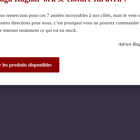
s remercions pour ces 7 années incroyables à nos côtés, mais le vent s
autres directions pour nous, c’est pourquoi vous ne pourrez commander
te internet seulement ce qui est en stock.
Adrien Ra
 dérangement ! Nous 
de fantastique – re
r les produits disponibles