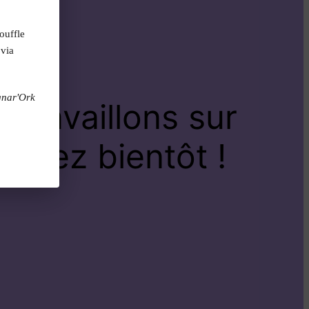
ouffle
 via
gnar'Ork
travaillons sur
venez bientôt !