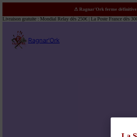
Livraison gratuite : Mondial Relay dès 250€ | La Poste France dès 30
Ragnar'Ork
La S