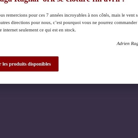
s remercions pour ces 7 années incroyables à nos côtés, mais le vent s
autres directions pour nous, c’est pourquoi vous ne pourrez commander
te internet seulement ce qui est en stock.
Adrien Ra
 dérangement ! Nous 
de fantastique – re
r les produits disponibles