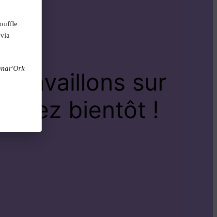
ouffle
 via
gnar'Ork
travaillons sur
venez bientôt !