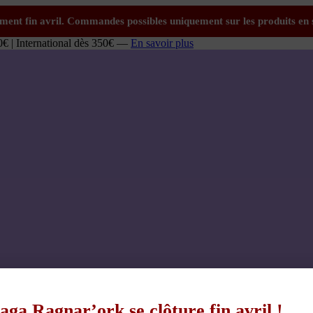
0€ | International dès 350€ —
En savoir plus
aga Ragnar’ork se clôture fin avril !