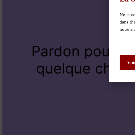
Nous vou
dans d’
notre si
Pardon pour le
quelque chose 
Voi