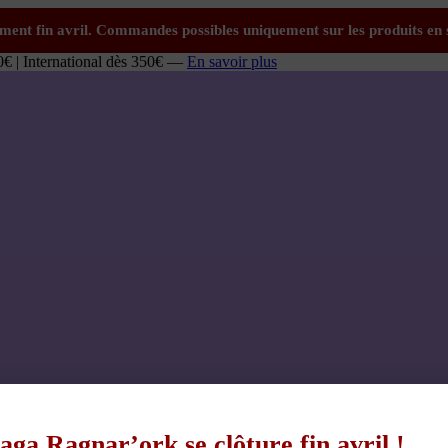
0€ | International dès 350€ —
En savoir plus
aga Ragnar’ork se clôture fin avril !