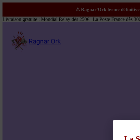
Livraison gratuite : Mondial Relay dès 250€ | La Poste France dès 30
Ragnar'Ork
La S