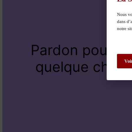
Nous vou
dans d’
notre si
Pardon pour le
quelque chose 
Voi