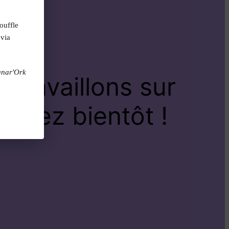
ouffle
 via
gnar'Ork
travaillons sur
venez bientôt !