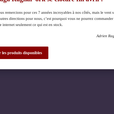
s remercions pour ces 7 années incroyables à nos côtés, mais le vent s
autres directions pour nous, c’est pourquoi vous ne pourrez commander
te internet seulement ce qui est en stock.
Adrien Ra
 dérangement ! Nous 
de fantastique – re
r les produits disponibles