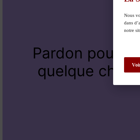
Nous vou
dans d’
notre si
Pardon pour le
quelque chose 
Voi