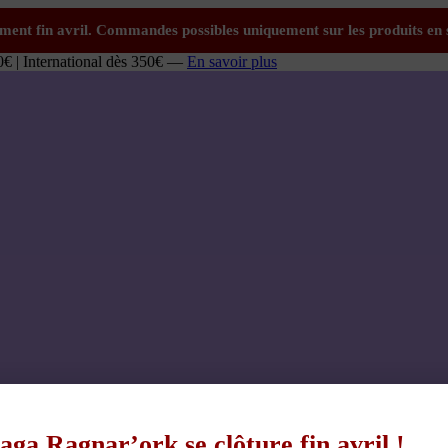
0€ | International dès 350€ —
En savoir plus
aga Ragnar’ork se clôture fin avril !