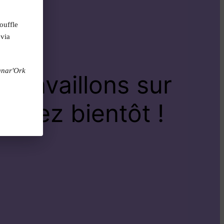
ouffle
 via
gnar'Ork
travaillons sur
venez bientôt !