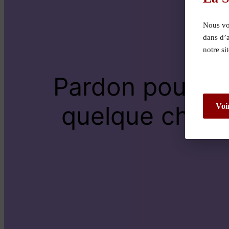
Nous vou
dans d’
notre si
Pardon pour le
quelque chose 
Voi