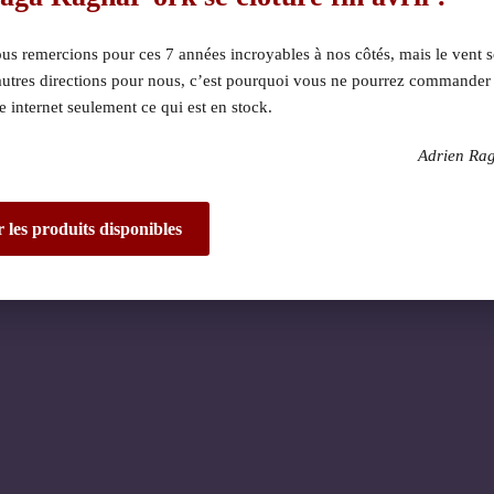
s remercions pour ces 7 années incroyables à nos côtés, mais le vent s
autres directions pour nous, c’est pourquoi vous ne pourrez commander
te internet seulement ce qui est en stock.
Adrien Ra
 dérangement ! Nous 
de fantastique – re
r les produits disponibles