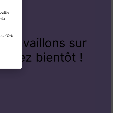
ouffle
 via
gnar'Ork
travaillons sur
venez bientôt !