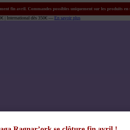
0€ | International dès 350€ —
En savoir plus
aga Ragnar’ork se clôture fin avril !