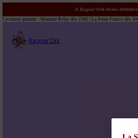
Livraison gratuite : Mondial Relay dès 250€ | La Poste France dès 30
Ragnar'Ork
La S