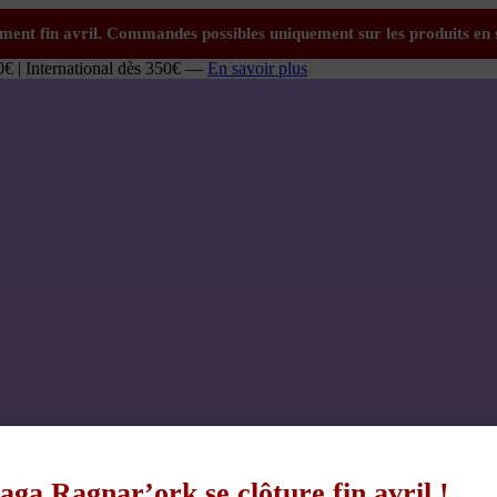
0€ | International dès 350€ —
En savoir plus
aga Ragnar’ork se clôture fin avril !