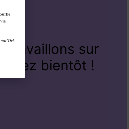
ouffle
 via
gnar'Ork
travaillons sur
venez bientôt !