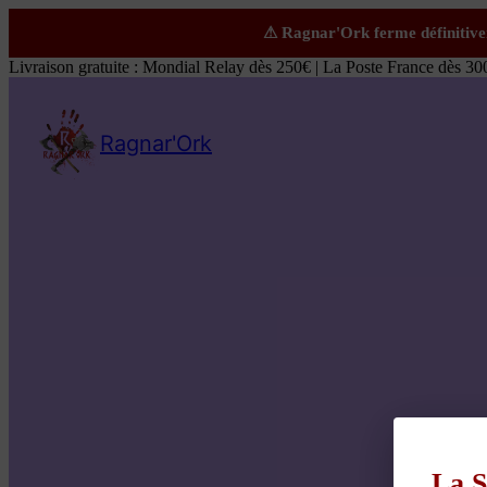
Livraison gratuite : Mondial Relay dès 250€ | La Poste France dès 30
Ragnar'Ork
La S