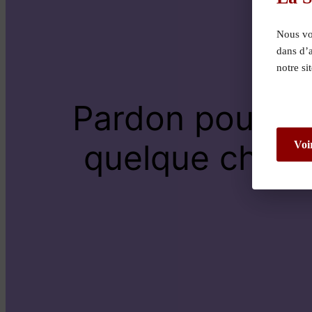
Nous vou
dans d’
notre si
Pardon pour le
quelque chose 
Voi