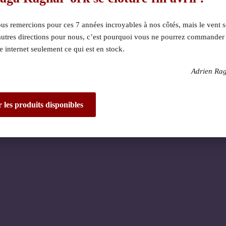
s remercions pour ces 7 années incroyables à nos côtés, mais le vent s
autres directions pour nous, c’est pourquoi vous ne pourrez commander
te internet seulement ce qui est en stock.
Adrien Ra
 dérangement ! Nous 
de fantastique – re
r les produits disponibles