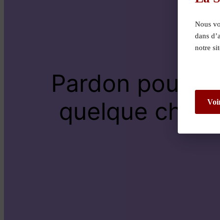
Nous vou
dans d’
notre si
Pardon pour le
quelque chose 
Voi