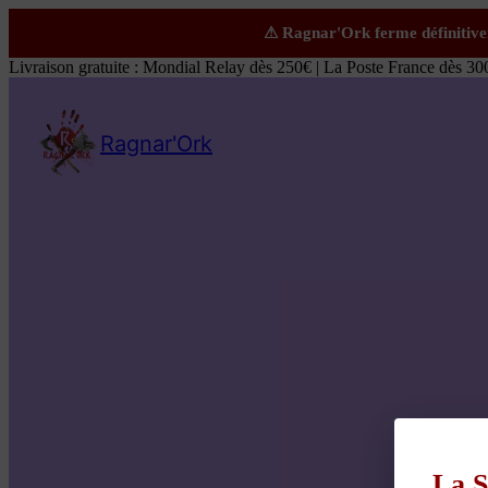
Livraison gratuite : Mondial Relay dès 250€ | La Poste France dès 30
Ragnar'Ork
La S