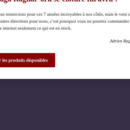
s remercions pour ces 7 années incroyables à nos côtés, mais le vent s
autres directions pour nous, c’est pourquoi vous ne pourrez commander
te internet seulement ce qui est en stock.
Adrien Ra
 dérangement ! Nous 
de fantastique – re
r les produits disponibles