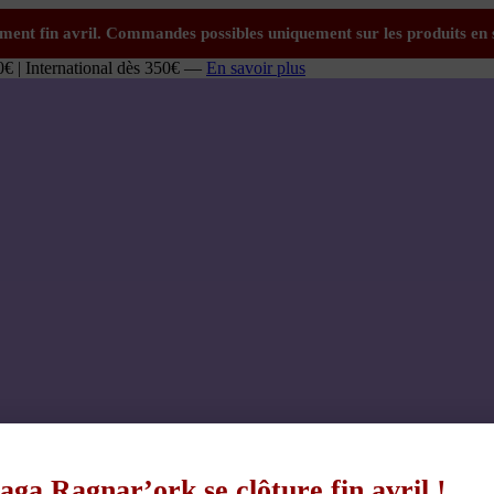
0€ | International dès 350€ —
En savoir plus
aga Ragnar’ork se clôture fin avril !