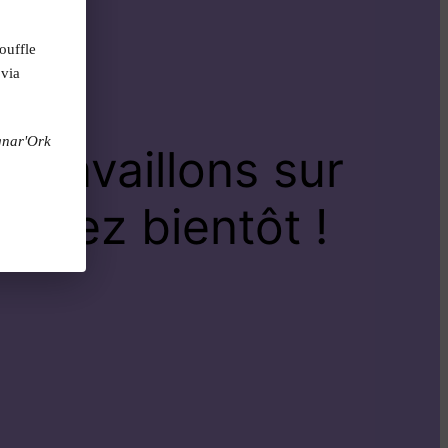
ouffle
 via
gnar'Ork
travaillons sur
venez bientôt !