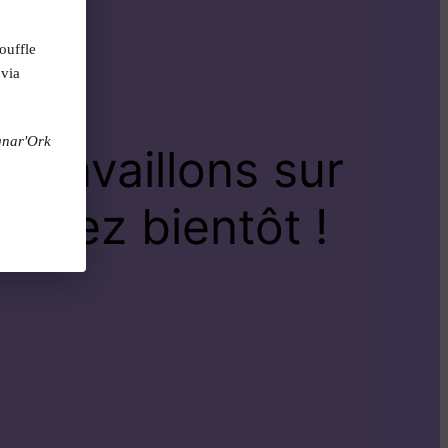
ouffle
 via
gnar'Ork
travaillons sur
venez bientôt !