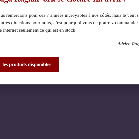
s remercions pour ces 7 années incroyables à nos côtés, mais le vent s
autres directions pour nous, c’est pourquoi vous ne pourrez commander
te internet seulement ce qui est en stock.
Adrien Ra
 dérangement ! Nous 
de fantastique – re
r les produits disponibles