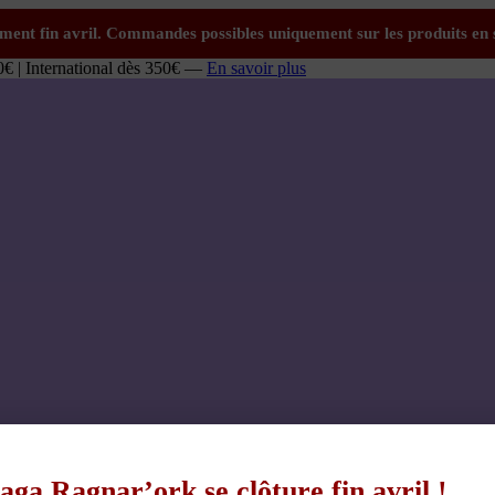
0€ | International dès 350€ —
En savoir plus
aga Ragnar’ork se clôture fin avril !