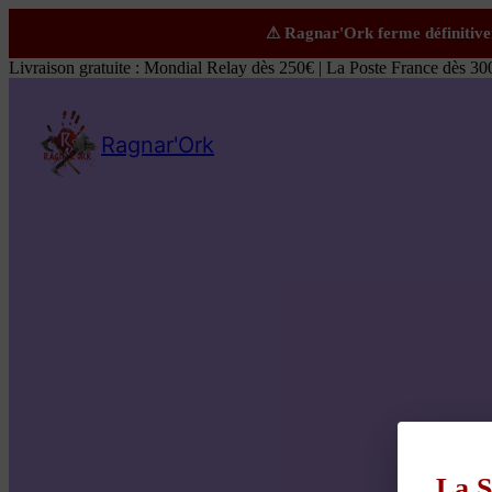
Livraison gratuite : Mondial Relay dès 250€ | La Poste France dès 30
Ragnar'Ork
La S