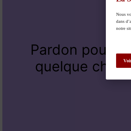
Nous vou
dans d’
notre si
Pardon pour le
quelque chose 
Voi