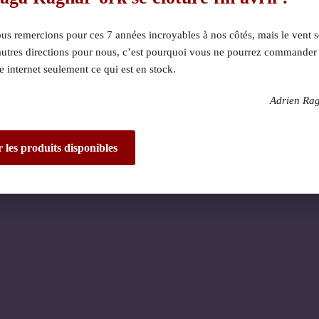
s remercions pour ces 7 années incroyables à nos côtés, mais le vent s
autres directions pour nous, c’est pourquoi vous ne pourrez commander
te internet seulement ce qui est en stock.
Adrien Ra
 dérangement ! Nous 
de fantastique – re
r les produits disponibles