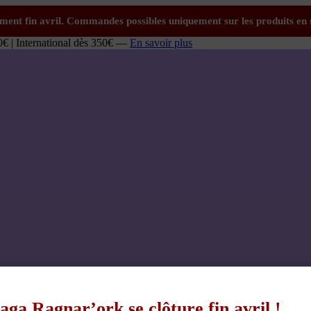
0€ | International dès 350€ —
En savoir plus
aga Ragnar’ork se clôture fin avril !