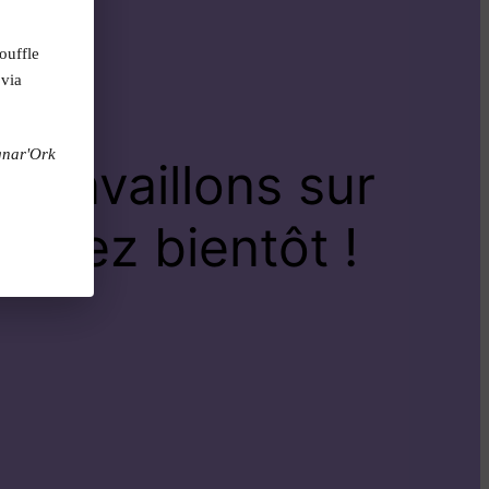
ouffle
 via
gnar'Ork
travaillons sur
venez bientôt !