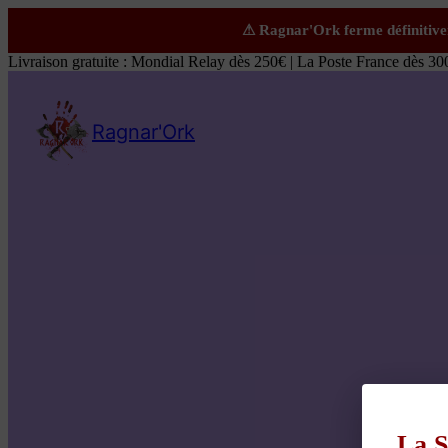
Livraison gratuite : Mondial Relay dès 250€ | La Poste France dès 30
Ragnar'Ork
La S