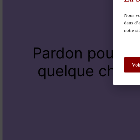
Nous vou
dans d’
notre si
Pardon pour le
quelque chose 
Voi