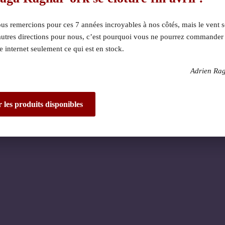
s remercions pour ces 7 années incroyables à nos côtés, mais le vent s
autres directions pour nous, c’est pourquoi vous ne pourrez commander
te internet seulement ce qui est en stock.
Adrien Ra
 dérangement ! Nous 
de fantastique – re
r les produits disponibles