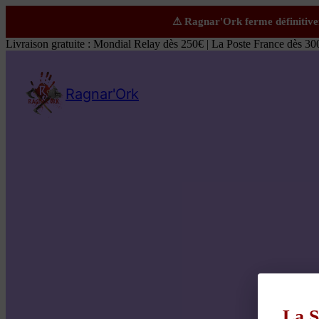
Livraison gratuite : Mondial Relay dès 250€ | La Poste France dès 30
Ragnar'Ork
La S