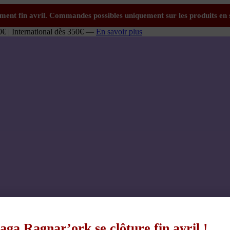
0€ | International dès 350€ —
En savoir plus
aga Ragnar’ork se clôture fin avril !