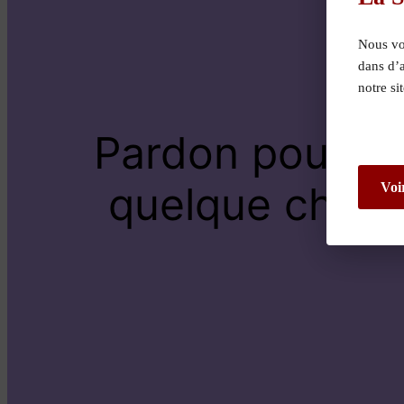
Nous vou
dans d’
notre si
Pardon pour le
quelque chose 
Voi