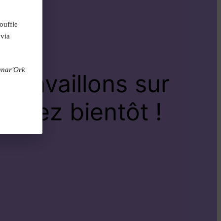
ouffle
 via
gnar'Ork
travaillons sur
venez bientôt !