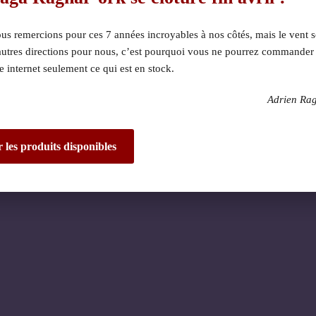
s remercions pour ces 7 années incroyables à nos côtés, mais le vent s
autres directions pour nous, c’est pourquoi vous ne pourrez commander
te internet seulement ce qui est en stock.
Adrien Ra
 dérangement ! Nous 
de fantastique – re
r les produits disponibles