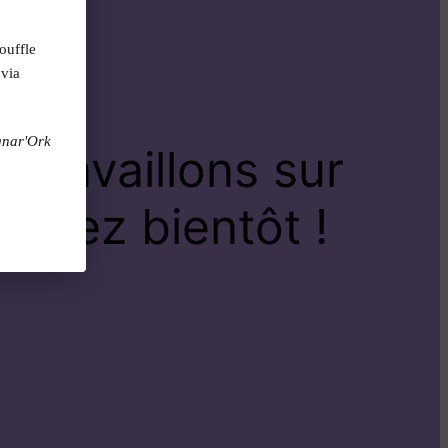
ouffle
 via
gnar'Ork
travaillons sur
venez bientôt !