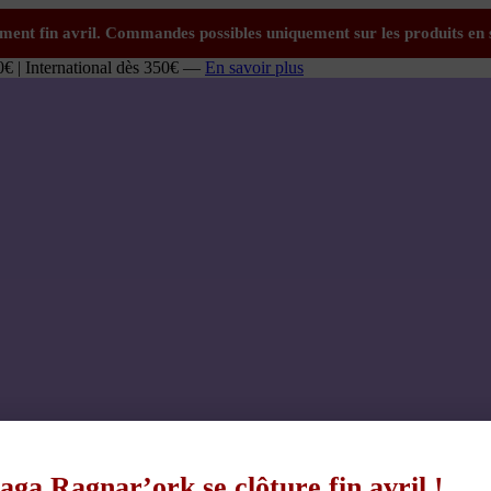
0€ | International dès 350€ —
En savoir plus
aga Ragnar’ork se clôture fin avril !