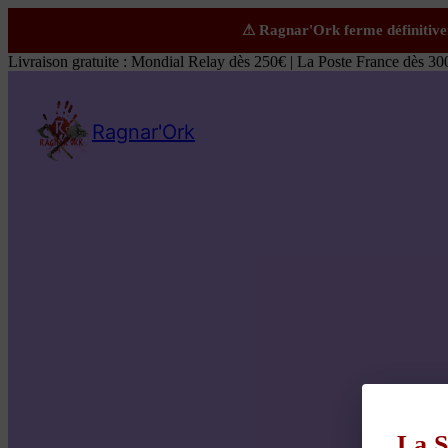
Livraison gratuite : Mondial Relay dès 250€ | La Poste France dès 30
Ragnar'Ork
La S