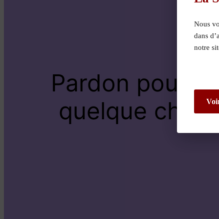
Nous vou
dans d’
notre si
Pardon pour le
quelque chose 
Voi