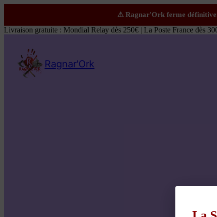
Livraison gratuite : Mondial Relay dès 250€ | La Poste France dès 30
Ragnar'Ork
La S