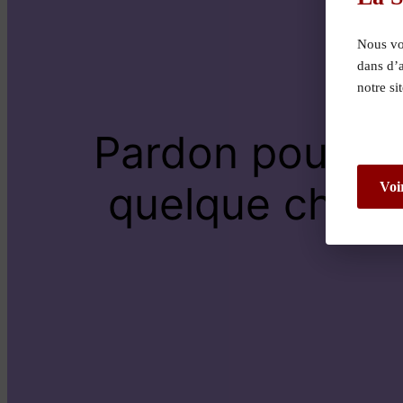
Nous vou
dans d’
notre si
Pardon pour le
quelque chose 
Voi