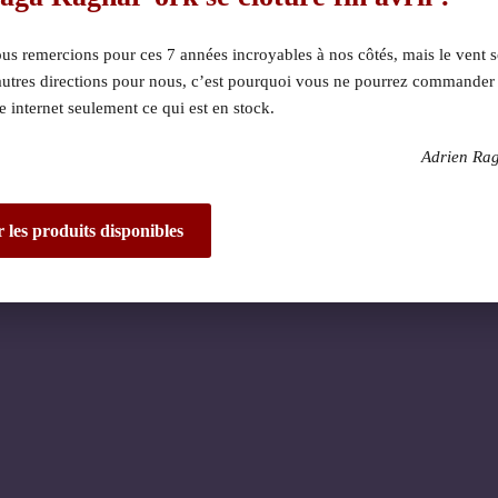
s remercions pour ces 7 années incroyables à nos côtés, mais le vent s
autres directions pour nous, c’est pourquoi vous ne pourrez commander
te internet seulement ce qui est en stock.
Adrien Ra
 dérangement ! Nous 
de fantastique – re
r les produits disponibles