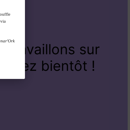
ouffle
 via
gnar'Ork
travaillons sur
venez bientôt !