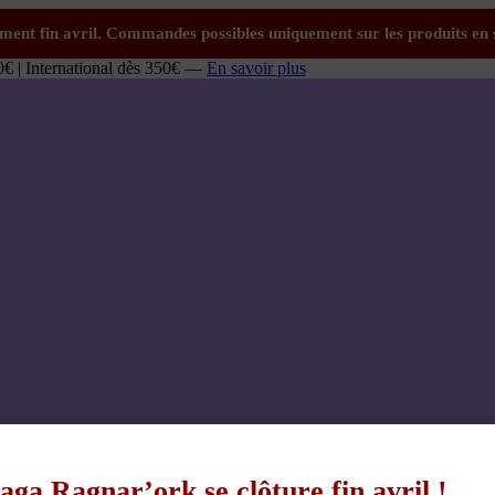
0€ | International dès 350€ —
En savoir plus
aga Ragnar’ork se clôture fin avril !