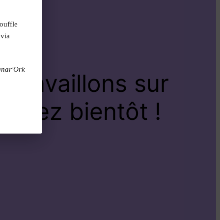
ouffle
 via
gnar'Ork
travaillons sur
venez bientôt !