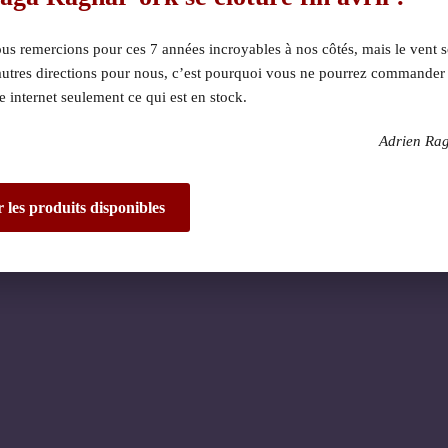
s remercions pour ces 7 années incroyables à nos côtés, mais le vent s
autres directions pour nous, c’est pourquoi vous ne pourrez commander
te internet seulement ce qui est en stock.
Adrien Ra
 dérangement ! Nous 
de fantastique – re
r les produits disponibles