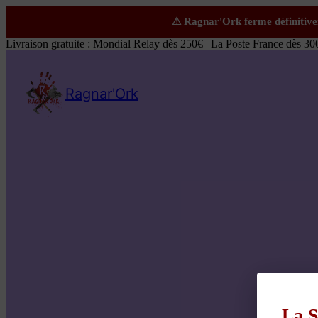
Livraison gratuite : Mondial Relay dès 250€ | La Poste France dès 30
Ragnar'Ork
La S