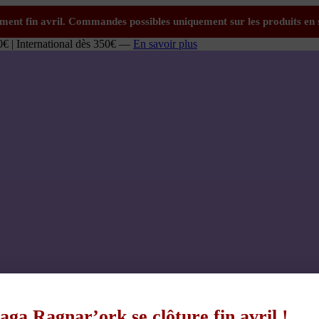
0€ | International dès 350€ —
En savoir plus
aga Ragnar’ork se clôture fin avril !