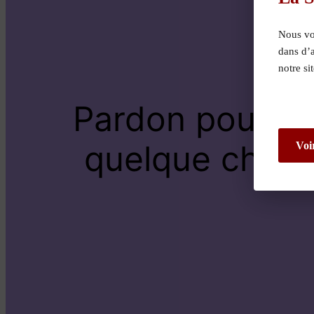
Nous vou
dans d’
notre si
Pardon pour le
quelque chose 
Voi