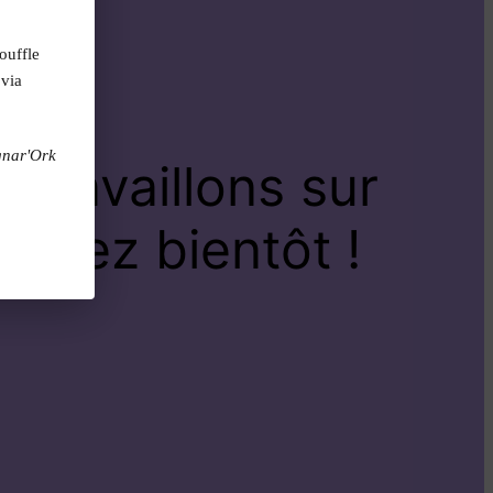
ouffle
 via
gnar'Ork
travaillons sur
venez bientôt !