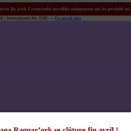
0€ | International dès 350€ —
En savoir plus
aga Ragnar’ork se clôture fin avril !