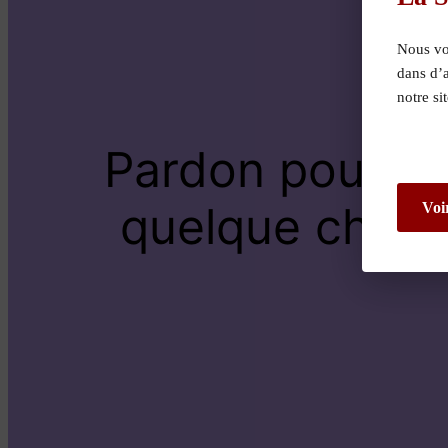
Nous vou
dans d’
notre si
Pardon pour le
quelque chose 
Voi