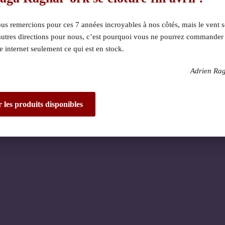
s remercions pour ces 7 années incroyables à nos côtés, mais le vent s
autres directions pour nous, c’est pourquoi vous ne pourrez commander
te internet seulement ce qui est en stock.
Adrien Ra
 dérangement ! Nous 
de fantastique – re
r les produits disponibles