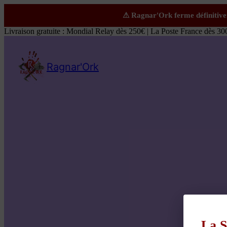
Livraison gratuite : Mondial Relay dès 250€ | La Poste France dès 30
Ragnar'Ork
La S