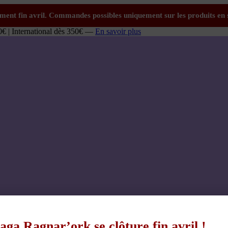
0€ | International dès 350€ —
En savoir plus
aga Ragnar’ork se clôture fin avril !