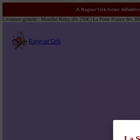
Livraison gratuite : Mondial Relay dès 250€ | La Poste France dès 30
Ragnar'Ork
La S