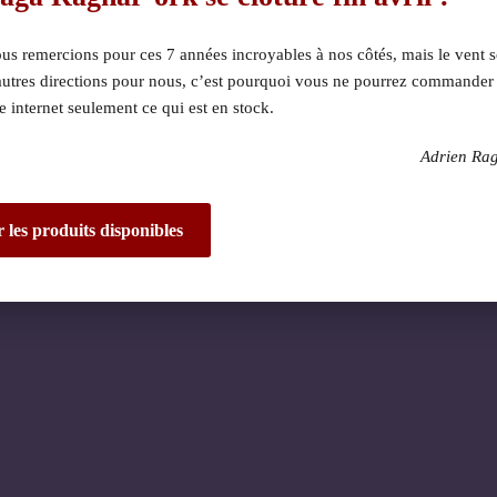
s remercions pour ces 7 années incroyables à nos côtés, mais le vent s
autres directions pour nous, c’est pourquoi vous ne pourrez commander
te internet seulement ce qui est en stock.
Adrien Ra
 dérangement ! Nous 
de fantastique – re
r les produits disponibles