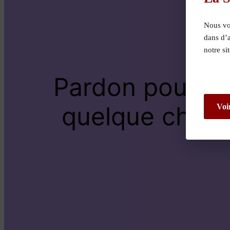
Nous vou
dans d’
notre si
Pardon pour le
quelque chose 
Voi