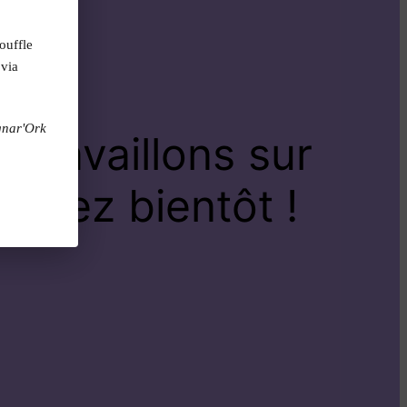
ouffle
 via
gnar'Ork
travaillons sur
venez bientôt !