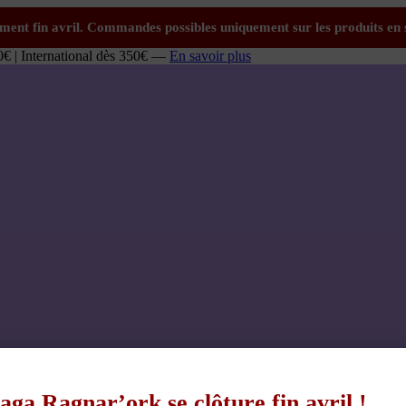
0€ | International dès 350€ —
En savoir plus
aga Ragnar’ork se clôture fin avril !