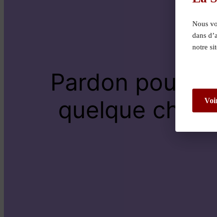
Nous vou
dans d’
notre si
Pardon pour le
quelque chose 
Voi