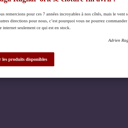
s remercions pour ces 7 années incroyables à nos côtés, mais le vent s
autres directions pour nous, c’est pourquoi vous ne pourrez commander
te internet seulement ce qui est en stock.
Adrien Ra
 dérangement ! Nous 
de fantastique – re
r les produits disponibles