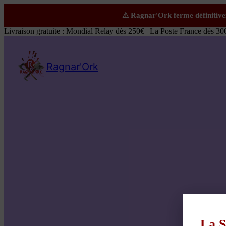
Livraison gratuite : Mondial Relay dès 250€ | La Poste France dès 30
Ragnar'Ork
La S