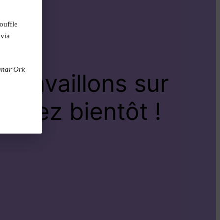
ouffle
 via
gnar'Ork
travaillons sur
venez bientôt !