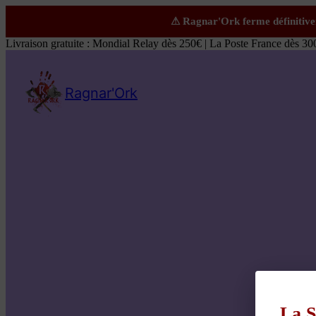
Livraison gratuite : Mondial Relay dès 250€ | La Poste France dès 30
Ragnar'Ork
La S