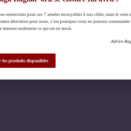
s remercions pour ces 7 années incroyables à nos côtés, mais le vent s
autres directions pour nous, c’est pourquoi vous ne pourrez commander
te internet seulement ce qui est en stock.
Adrien Ra
 dérangement ! Nous 
de fantastique – re
r les produits disponibles