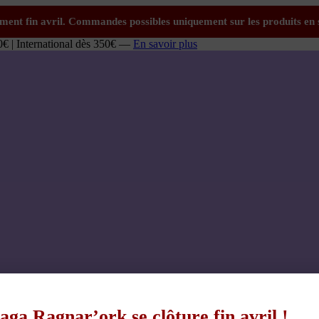
0€ | International dès 350€ —
En savoir plus
aga Ragnar’ork se clôture fin avril !