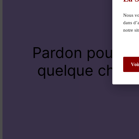
Nous vou
dans d’
notre si
Pardon pour le
quelque chose 
Voi