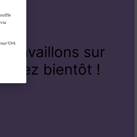
ouffle
 via
gnar'Ork
travaillons sur
venez bientôt !