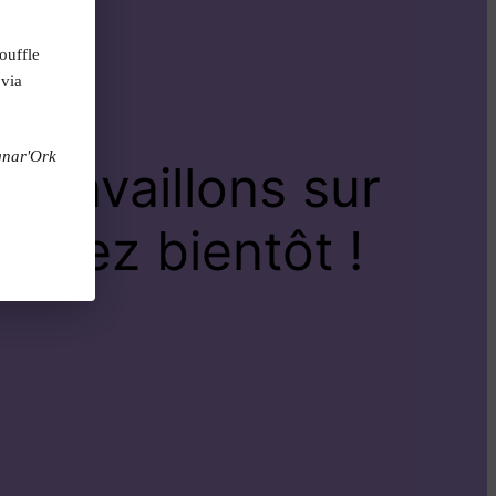
ouffle
 via
gnar'Ork
travaillons sur
venez bientôt !