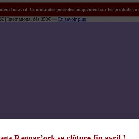
0€ | International dès 350€ —
En savoir plus
aga Ragnar’ork se clôture fin avril !