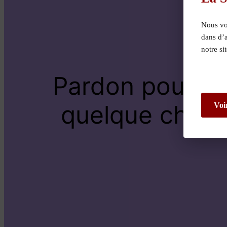
Nous vou
dans d’
notre si
Pardon pour le
quelque chose 
Voi