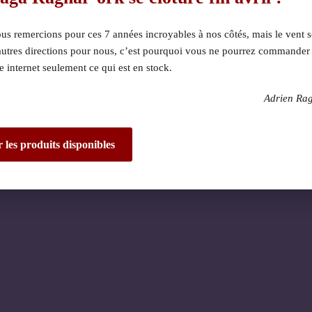
s remercions pour ces 7 années incroyables à nos côtés, mais le vent s
autres directions pour nous, c’est pourquoi vous ne pourrez commander
te internet seulement ce qui est en stock.
Adrien Ra
 dérangement ! Nous 
de fantastique – re
r les produits disponibles