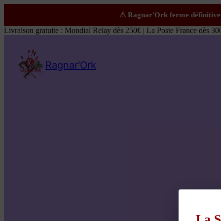
Livraison gratuite : Mondial Relay dès 250€ | La Poste France dès 30
Ragnar'Ork
La S