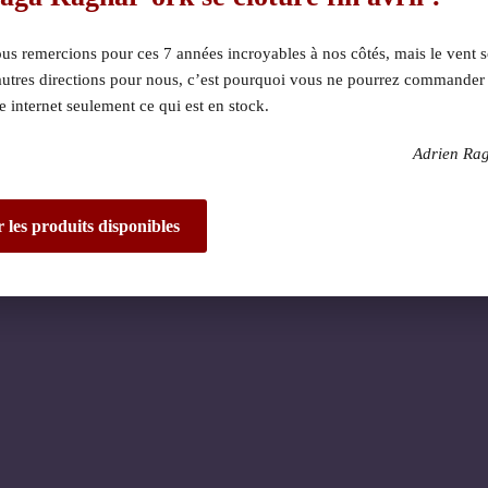
s remercions pour ces 7 années incroyables à nos côtés, mais le vent s
autres directions pour nous, c’est pourquoi vous ne pourrez commander
te internet seulement ce qui est en stock.
Adrien Ra
 dérangement ! Nous 
de fantastique – re
r les produits disponibles