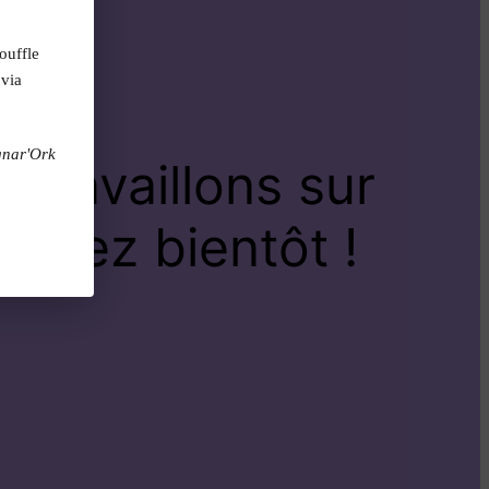
ouffle
 via
gnar'Ork
travaillons sur
venez bientôt !