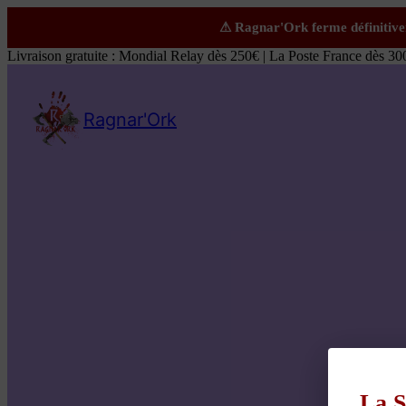
Livraison gratuite : Mondial Relay dès 250€ | La Poste France dès 30
Ragnar'Ork
La S