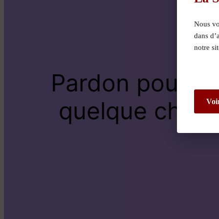
Nous vou
dans d’
notre si
Pardon pour le
quelque chose 
Voi