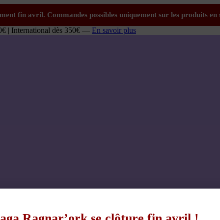
0€ | International dès 350€ —
En savoir plus
aga Ragnar’ork se clôture fin avril !