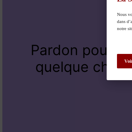
Nous vou
dans d’
notre si
Pardon pour le
quelque chose 
Voi