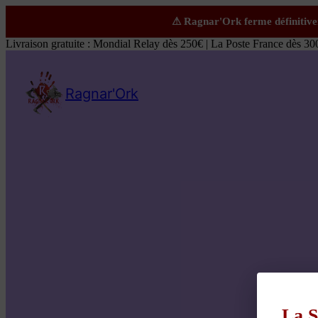
Livraison gratuite : Mondial Relay dès 250€ | La Poste France dès 30
Ragnar'Ork
La S