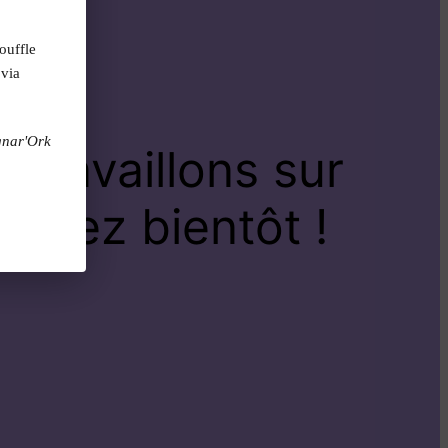
ouffle
 via
gnar'Ork
travaillons sur
venez bientôt !