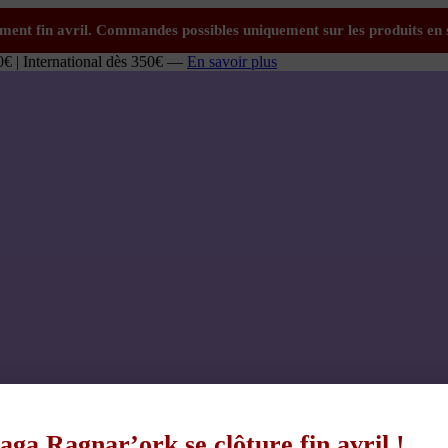
0€ | International dès 350€ —
En savoir plus
aga Ragnar’ork se clôture fin avril !