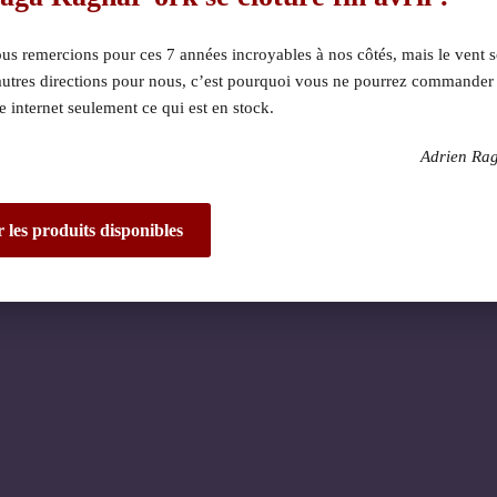
s remercions pour ces 7 années incroyables à nos côtés, mais le vent s
autres directions pour nous, c’est pourquoi vous ne pourrez commander
te internet seulement ce qui est en stock.
Adrien Ra
 dérangement ! Nous 
de fantastique – re
r les produits disponibles